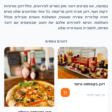
🫓
🥙
2
1
🌯
3
במֵהמֵה, אנו מציעים דוכני מזון כשרים לאירועים, כולל דוכן טורטיות
ירקות ועוף, דוכן סביח ודוכן פריקסה. כל אחד מהדוכנים שלנו מגיש
חוויה קולינרית עשירה ומגוונת, המשלבת טעמים מובילים מכלל
העולמות. הגישו לאורחים שלכם את הטוב שבטעמים עם דוכני
הפיתה, לחמנייה והטורטייה שלנו.
דוכנים נוספים
דוכן בקונספט גרמני
צרו קשר למחיר
דוכן בקונספט איטלקי