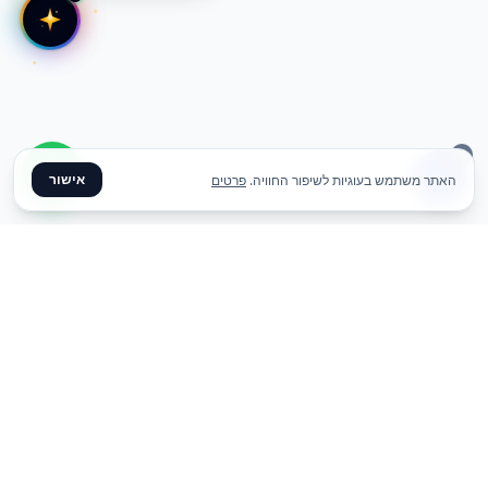
אישור
האתר משתמש בעוגיות לשיפור החוויה.
פרטים
✦ צרו קשר ✦
office@meme.co.il
03-9448080
הרימונים 37, רינתיה
א׳-ה׳ 09-17 | ו׳ 09-13