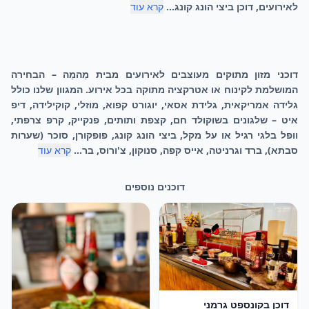
לאירועים, דוכן ביצי הונג קונג...
קרא עוד
4
דוכנים
4
דוכנים
2
דוכנים
2
דוכנים
דוכן קרפ צרפתי
דוכן פנקייק
2
דוכנים
2
דוכנים
דוכן וופל בלגי
דוכן ביצי הונג קונג
2
דוכנים
3
דוכנים
🥞
🥞
2
1
דוכן צ׳ורוס
דוכן פופקורן
🥚
🧇
4
3
דוכן ברד / סנו קון
דוכן מתוקים
🍿
🥖
6
5
🍬
🍧
8
7
דוכני מזון מתוקים מעוצבים לאירועים מבית מֵהמֵה – הבחירה
המושלמת לקינוח או אטרקציה מתוקה בכל אירוע. המגוון שלנו כולל
גלידה אמריקאית, גלידת אסאי, יוגורט קפוא, מוזלי, קוקילידה, דיפ
איט – שלגונים בשוקולד חם, קצפת ותותים, פנקייק, קרפ צרפתי,
וופל בלגי רגיל או על מקל, ביצי הונג קונג, פופקורן, סוכר (שערות
סבתא), ברד וגרניטה, אייס קפה, סנוקון, צ'ורוס, בר...
קרא עוד
דוכנים נוספים
דוכן בקונספט גרמני