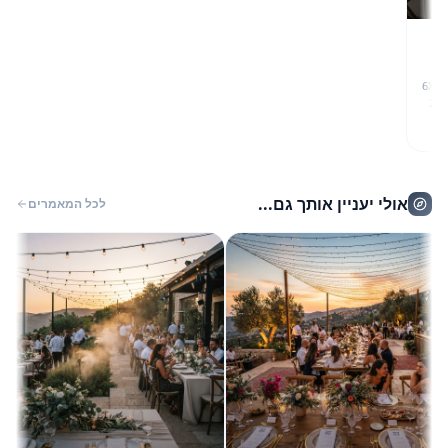
 מקצועית של גזיבו 6X4
אולי יעניין אותך גם...
לכל המאמרים