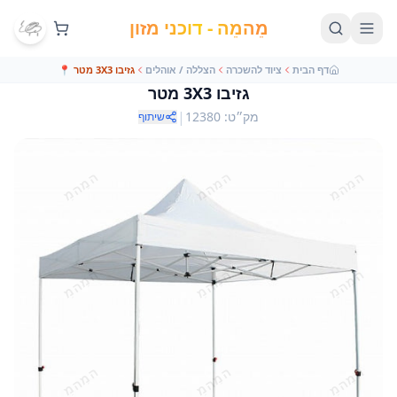
מֵהמֵה - דוכני מזון
דף הבית
ציוד להשכרה
הצללה / אוהלים
גזיבו 3X3 מטר
📍
גזיבו 3X3 מטר
|
מק״ט
:
12380
שיתוף