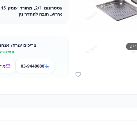
ג
אירוע, חובה להחזיר נקי
צריכים עזרה? אנחנ
2
/
1
זמינים ע
03-9448080
מיי