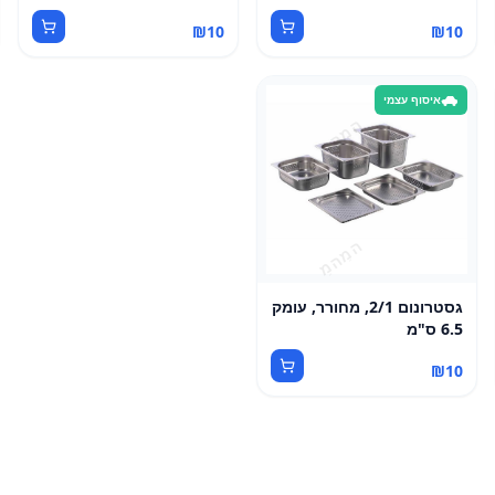
₪
10
₪
10
איסוף עצמי
גסטרונום 2/1, מחורר, עומק
6.5 ס"מ
₪
10