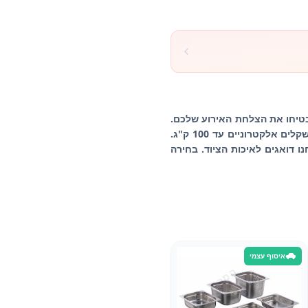
יבטיחו את הצלחת האירוע שלכם.
אצלנו תוכלו למצוא מכונת סגירה אוטומטית לפחיות, מעבד מזון (פוד פרוססור), מערבל מזון (מיקסר) ומשקלים אלקטרוניים עד 100 ק"ג.
ו דואגים לאיכות הציוד. בחירה
איסוף עצמי