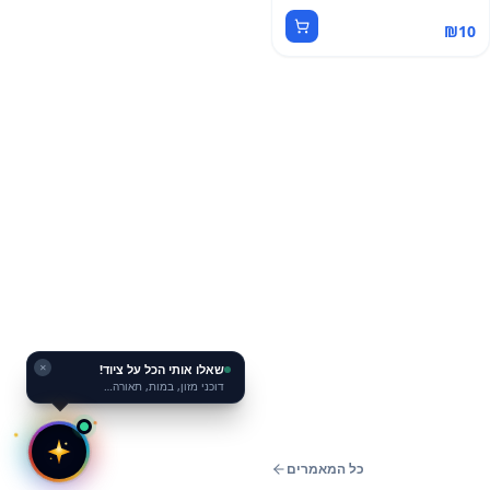
₪
10
שאלו אותי הכל על ציוד!
✕
דוכני מזון, במות, תאורה…
כל המאמרים