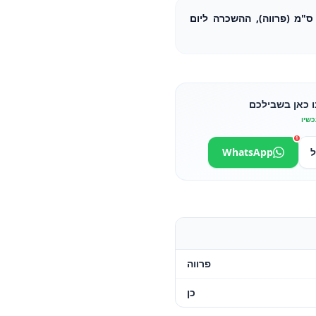
סטרונום 2/1, מחורר עומק 15 ס"מ (פרווה), ההשכרה ליום
ו כאן בשבילכם
כשיו
1
ל
WhatsApp
פרווה
כן