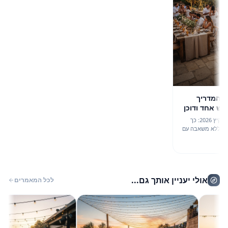
מדריך
חד ודוכן
מדריך הפקה מקצועי לאירועי בוטיק בקיץ 2026: כך
לא משאבה עם
 במינימום
אולי יעניין אותך גם...
לכל המאמרים