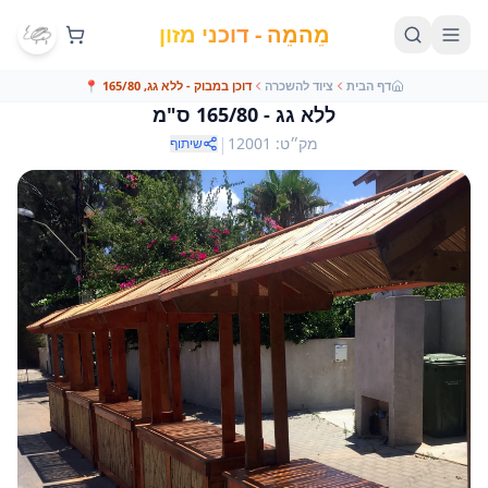
מֵהמֵה - דוכני מזון
דף הבית
ציוד להשכרה
דוכן במבוק - ללא גג, 165/80
📍
ללא גג - 165/80 ס"מ
|
מק״ט
:
12001
שיתוף