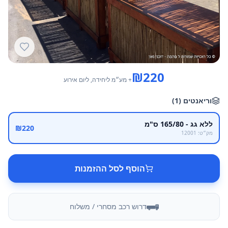
₪
220
+ מע״מ
ליחידה
, ליום אירוע
וריאנטים
(
1
)
ללא גג - 165/80 ס"מ
₪
220
מק״ט
:
12001
הוסף לסל ההזמנות
דרוש רכב מסחרי / משלוח