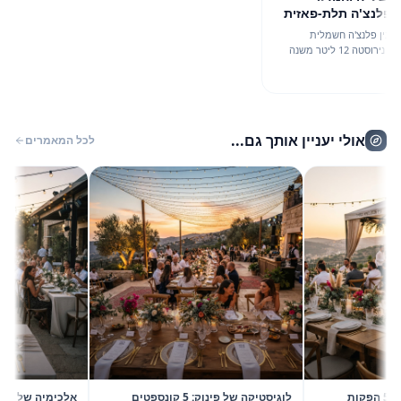
נצ'ה תלת-פאזית
 2026
ן פלנצ'ה חשמלית
עוצמתית תלת-פאזית לדלי נירוסטה 12 ליטר משנה
את פני האירועים של קיץ 2026, עם ניתוח מעמיק של 3
אולי יעניין אותך גם...
לכל המאמרים
 2026 בשיא הסטייל: 5 הפקות
לוגיסטיקה של פינוק: 5 קונספטים