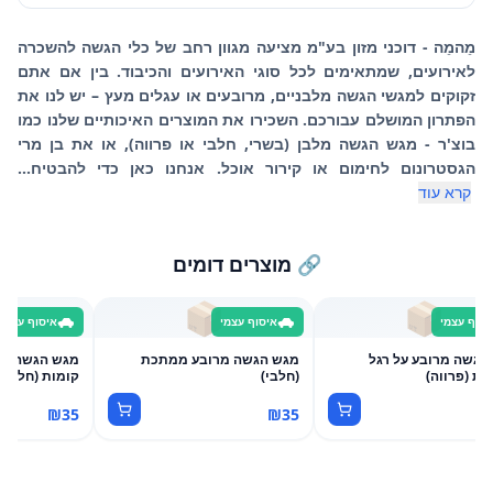
מֵהמֵה - דוכני מזון בע"מ מציעה מגוון רחב של כלי הגשה להשכרה
לאירועים, שמתאימים לכל סוגי האירועים והכיבוד. בין אם אתם
זקוקים למגשי הגשה מלבניים, מרובעים או עגלים מעץ – יש לנו את
הפתרון המושלם עבורכם. השכירו את המוצרים האיכותיים שלנו כמו
בוצ'ר - מגש הגשה מלבן (בשרי, חלבי או פרווה), או את בן מרי
הגסטרונום לחימום או קירור אוכל. אנחנו כאן כדי להבטיח...
קרא עוד
🔗 מוצרים דומים

📦
📦
איסוף עצמי
איסוף עצמי
איסוף עצמ
מגש הגשה מרובע ממתכת
מגש הגשה מרובע על
קומות (חלבי)
(חלבי)
ממתכת (פר
₪
35
₪
35