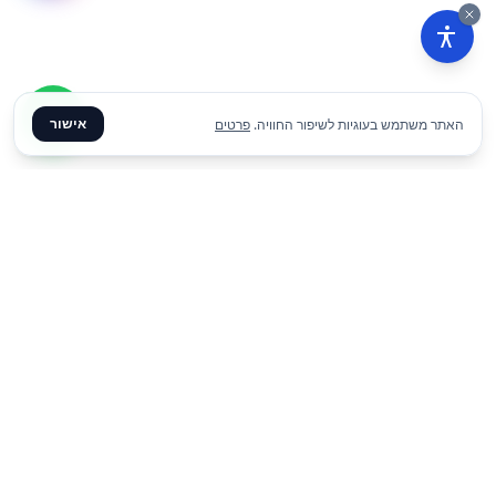
אישור
האתר משתמש בעוגיות לשיפור החוויה.
פרטים
₪
35
הוסף להצעת מחיר
ליום
✦ צרו קשר ✦
office@meme.co.il
03-9448080
הרימונים 37, רינתיה
א׳-ה׳ 09-17 | ו׳ 09-13
Instagram
Facebook