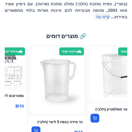
(בשרי), כפית מתכת (חלבי) ומזלג מתכת (פרווה). עם ניסיון עשיר
מאז 2003, מֵהמֵה מבטיחה לכם איכות ושרות בלתי מתפשרים
באירוע...
קרא עוד
🔗 מוצרים דומים
וף עצמי
איסוף עצמי
איסוף עצמי
גסטרונום 9/1, עומק 20 ס"מ
₪
10
כד מידה בנפח 5 ליטר (חלבי)