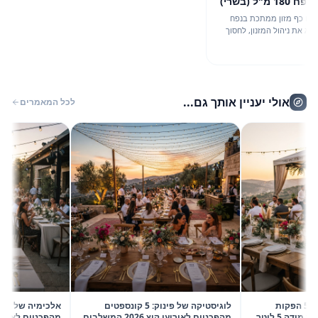
לכף מזון ממתכת בנפח 180 מ"ל (בשרי)
 כף מזון ממתכת בנפח
 את ניהול המזנון, לחסוך
אסתטיקה באירוע הבא
מומחה האירועים של
אולי יעניין אותך גם...
לכל המאמרים
2026 בשיא הסטייל: 5 הפקות
לוגיסטיקה של פינוק: 5 קונספטים
קונספט עם גזיבו 6X4 וכד מידה 5 ליטר
מהפכניים לאירועי קיץ 2026 המשלבים