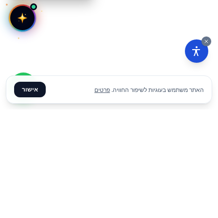
אישור
האתר משתמש בעוגיות לשיפור החוויה.
פרטים
₪
3
הוסף להצעת מחיר
ליום
✦ צרו קשר ✦
office@meme.co.il
03-9448080
הרימונים 37, רינתיה
א׳-ה׳ 09-17 | ו׳ 09-13