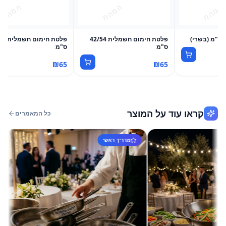
פלטת חימום חשמלית 42/54
פלטת חימ
ס"מ
ס"מ
₪
65
₪
65
קראו עוד על המוצר
כל המאמרים
מדריך ראשי
מד
הקס
האמי
חשבתם
הכתב 
קרא ע
ס"מ. 
בופה,
בינו 