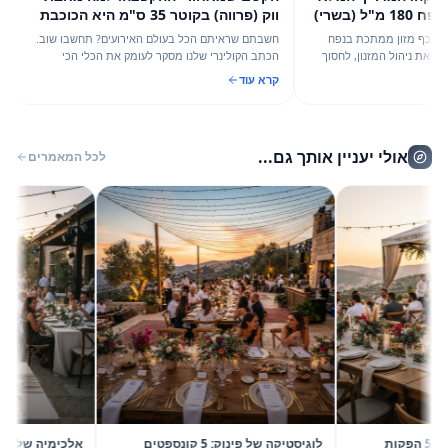
לכף מזון ממתכת בנפח 180 מ"ל (בשרי)
ווק (פרווה) בקוטר 35 ס"מ היא הכוכבת
האמיתית של אירועי אביב 2026
ף מזון ממתכת בנפח
חשבתם שראיתם הכל בעולם האירועים? תחשבו שוב.
ת ניהול המזנון, לחסוך
הכתב הקולינרי שלנו מסקר לעומק את הכלי הכי
סתטיקה באירוע הבא
ורסטילי במטבח המקצועי: מחבת ווק (פרווה) בקוטר 35
קרא עוד
ומחה האירועים של
ס"מ. גלו איך פריט אחד במחיר צנוע יכול לשדרג כל
בופה, מחתונה יוקרתית ועד אירוע חברה, ומה ההבדל
בינו לבין ציוד מטבח אחר.
אולי יעניין אותך גם...
לכל המאמרים
2026 בשיא הסטייל: 5 הפקות
לוגיסטיקה של פינוק: 5 קונספטים