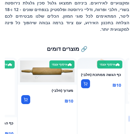
ומקצועיים לאירועים. ביניהם תמצאו גלגל סכין גלגלת נירוסטה
בשרי, חלבי ופרווה, ודליי נירוסטה ופלסטיק בנפחים שונים - 12 ו-18
ליטר, המתאימים לכל סוגי המזון. הכלים שלנו מבטיחים לכם
הצלחה בתכנון האירוע, עם ציוד ברמה גבוהה שיהפוך כל פינה
למקצועית יותר.
🔗 מוצרים דומים
📦
איסוף עצמי
איסוף עצמי
איסוף
כף הגשה ממתכת (חלבי)
₪
10
מערוך (חלבי)
₪
10
כף הגשה 
₪
10