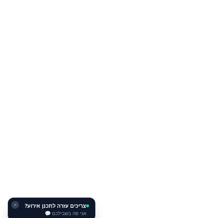
צריכים עזרה לתכנן אירוע?
✕
אני פה בשבילכם 💬