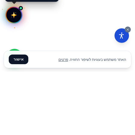
אישור
האתר משתמש בעוגיות לשיפור החוויה.
פרטים
₪
10
הוסף להצעת מחיר
ליום
✦ צרו קשר ✦
office@meme.co.il
03-9448080