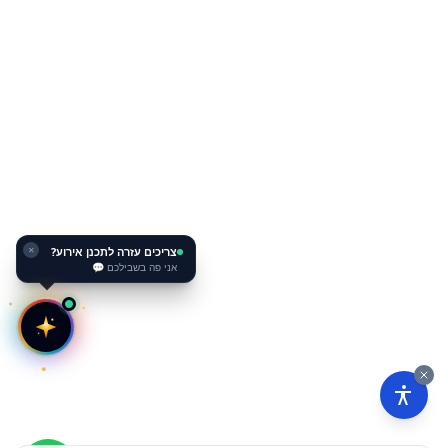
צריכים עזרה לתכנן אירוע?
✕
אני פה בשבילכם 💬