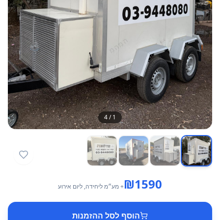
4
/
1
₪
1590
+ מע״מ
ליחידה
, ליום אירוע
הוסף לסל ההזמנות