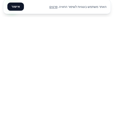
אישור
האתר משתמש בעוגיות לשיפור החוויה.
פרטים
₪
1590
הוסף להצעת מחיר
ליום
✦ צרו קשר ✦
office@meme.co.il
03-9448080
הרימונים 37, רינתיה
א׳-ה׳ 09-17 | ו׳ 09-13
Instagram
Facebook
קישורים מהירים