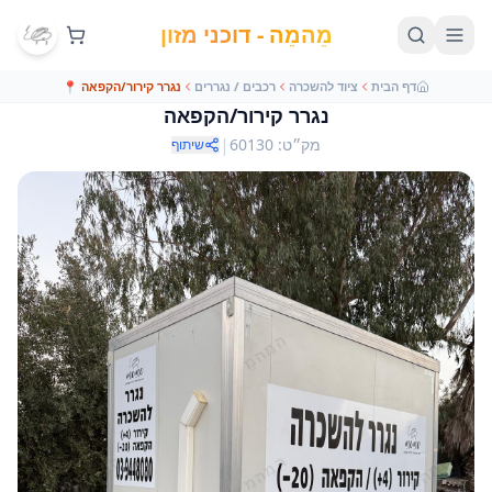
מֵהמֵה - דוכני מזון
דף הבית
ציוד להשכרה
רכבים / נגררים
נגרר קירור/הקפאה
📍
נגרר קירור/הקפאה
|
מק״ט
:
60130
שיתוף