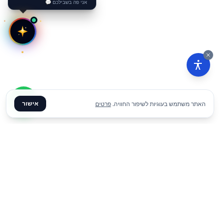
אני פה בשבילכם 💬
אישור
האתר משתמש בעוגיות לשיפור החוויה.
פרטים
₪
250
הוסף להצעת מחיר
ליום
✦ צרו קשר ✦
office@meme.co.il
03-9448080