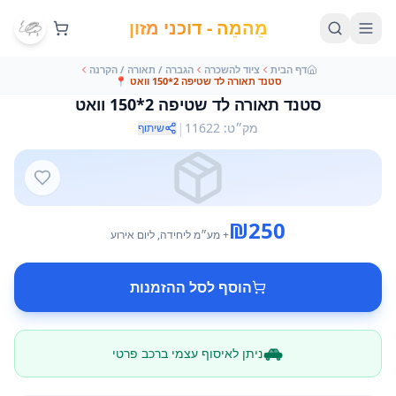
מֵהמֵה - דוכני מזון
דף הבית
ציוד להשכרה
הגברה / תאורה / הקרנה
סטנד תאורה לד שטיפה 2*150 וואט
📍
סטנד תאורה לד שטיפה 2*150 וואט
|
מק״ט
:
11622
שיתוף
₪
250
+ מע״מ
ליחידה
, ליום אירוע
הוסף לסל ההזמנות
ניתן לאיסוף עצמי ברכב פרטי