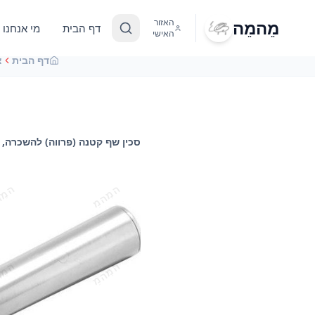
מֵהמֵה
האזור
דף הבית
מי אנחנו
האישי
דף הבית
צ
סכין שף קטנה (פרווה) להשכרה, ה