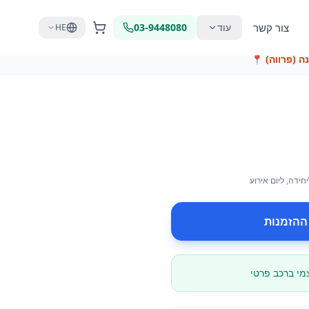
צור קשר
עוד
03-9448080
HE
ה (פרווה)
📍
יחידה
, ליום אירוע
ההזמנות
צמי ברכב פרטי