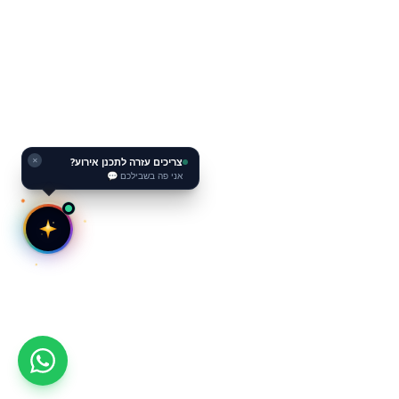
צריכים עזרה לתכנן אירוע?
✕
אני פה בשבילכם 💬