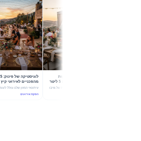
קיץ 2026 בשיא הסטייל: 5 הפקות
לוגיסטיקה של פינוק: 5 קונס
קונספט עם גזיבו 6X4 וכד מידה 5 ליטר
מהפכניים לא
של מהמה
עוצמת ערבול ותשתית יוקרה
גלו איך שילוב מדויק בין הצללה מקצועית של גזיבו
עיתונאי המזון שלנו צולל לעומק הדינמיק
6X4 לבין כד מידה חלבי 5 ליטר הופך כל אירוע
אירועי החוץ בקיץ 2026, עם שיל
הפקת אירועים
הפקת אירועים
בקיץ 2026 להצלחה מסחררת. 5 רעיונות להפקות
4 ליטר לבלנדר ומבנה שי
יוקרה ו-ROI גבוה.
הנדסת אנוש וקולינריה נפגשים.