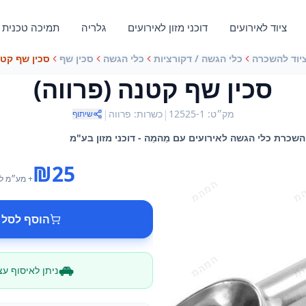
ציוד לאירועים
דוכני מזון לאירועים
גלריה
תמיכה טכנית
יוד להשכרה
כלי הגשה / דקורציות
כלי הגשה
סכין שף
סכין שף קטנ
סכין שף קטנה (פרווה)
|
|
מק״ט
:
12525-1
כשרות
:
פרווה
שיתוף
שכרת כלי הגשה לאירועים עם מֵהמֵה - דוכני מזון בע"מ
₪
25
+ מע״מ
ל
הוסף לסל 
ניתן לאיסוף ע