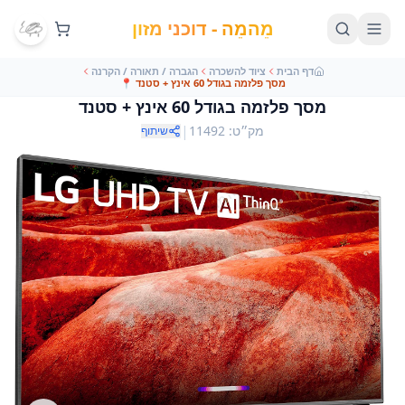
מֵהמֵה - דוכני מזון
דף הבית
ציוד להשכרה
הגברה / תאורה / הקרנה
מסך פלזמה בגודל 60 אינץ + סטנד
📍
מסך פלזמה בגודל 60 אינץ + סטנד
|
מק״ט
:
11492
שיתוף