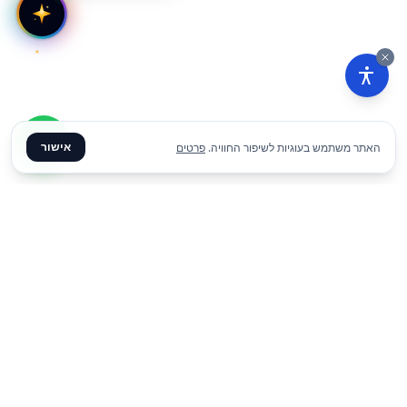
אישור
האתר משתמש בעוגיות לשיפור החוויה.
פרטים
₪
500
הוסף להצעת מחיר
ליום
✦ צרו קשר ✦
office@meme.co.il
03-9448080
הרימונים 37, רינתיה
א׳-ה׳ 09-17 | ו׳ 09-13