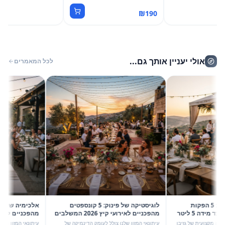
₪
190
אולי יעניין אותך גם...
לכל המאמרים
קיץ 2026 בשיא הסטייל: 5 הפקות
לוגיסטיקה של פינוק: 5 קונספטים
קונספט עם גזיבו 6X4 וכד מידה 5 ליטר
מהפכניים לאירועי קיץ 2026 המשלבים
עוצמת ערבול ותשתית יוקרה
חום, קור וערפל
מקצועית של גזיבו
עיתונאי המזון שלנו צולל לעומק הדינמיקה של
עיתונאי המזון והאירועי