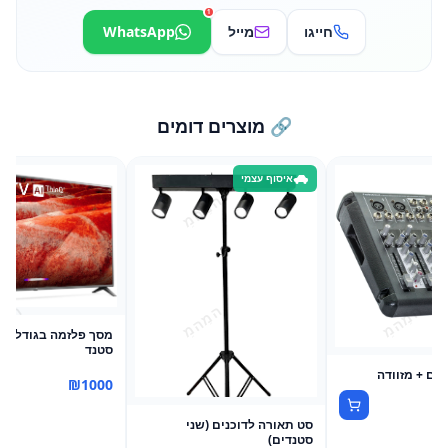
1
חייגו
מייל
WhatsApp
🔗 מוצרים דומים
י
איסוף עצמי
סטנד
₪
1000
סט תאורה לדוכנים (שני
סטנדים)