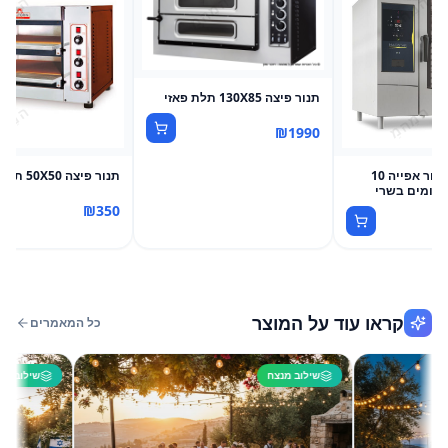
תנור פיצה 130X85 תלת פאזי
₪
1990
קומביסטימר תנור אפייה 10
תנור פיצה 50X50 תלת פאזי
ונומים בשרי
₪
350
קראו עוד על המוצר
כל המאמרים
שילוב מנצח
שילוב מנצח