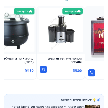
איסוף עצמי
איסוף עצמי
מסחטת מיץ לפירות קשים
Breville
(בשרי)
וס
₪
150
₪
300
💡 ידעתם? טיפים והמלצות
הקסם שמאחורי ההקפצה: למה מחבת ווק (פרווה) בקוטר