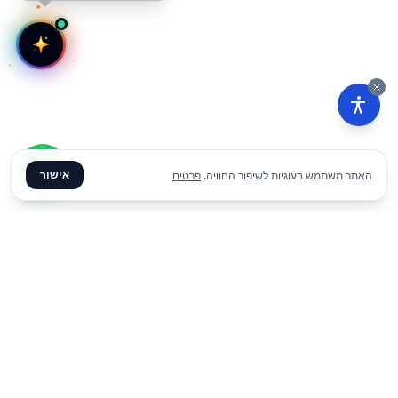
אישור
האתר משתמש בעוגיות לשיפור החוויה.
פרטים
₪
250
הוסף להצעת מחיר
ליום
✦ צרו קשר ✦
office@meme.co.il
03-9448080