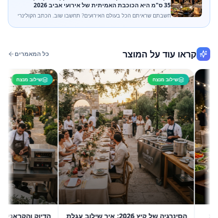
35 ס"מ היא הכוכבת האמיתית של אירועי אביב 2026
חשבתם שראיתם הכל בעולם האירועים? תחשבו שוב. הכתב הקולינרי
שלנו מסקר לעומק את הכלי הכי ורסטילי במטבח המקצועי: מחבת ווק
(פרווה) בקוטר 35 ס"מ. גלו איך פריט אחד במחיר צנוע יכול לשדרג כל
בופה, מחתונה יוקרתית ועד אירוע חברה, ומה ההבדל בינו לבין ציוד
מטבח אחר.
קראו עוד על המוצר
כל המאמרים
שילוב מנצח
שילוב מנצח
הסינרגיה של קיץ 2026: איך שילוב עגלת
הדיוק והקראנץ': המדר