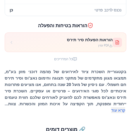
נכנס לרכב פרטי
כן
הוראות בטיחות והפעלה
הוראות הפעלת סיר תירס
PDF זמין
כל המדריכים
בקטגוריית השכרת ציוד לאירועים של מֵהמֵה דוכני מזון בע"מ,
תמצאו מגוון מתקדמים של מתקני תצוגה וחימום נאצ'וס וסיר תירס
חם חשמלי. עם ניסיון של מעל 20 שנה בתחום, אנו מציעים פתרונות
איכותיים לכל סוגי האירועים – פרטיים או עסקיים. השכרת סיר
תירס ונאצ'וס מאפשרת לכם להעניק לאורחים שלכם חווית טעמים
ייחודית ומפנקת, תוך הקפיצה על איכות המזון והכשרות. צוות...
קרא עוד
🔗 מוצרים דומים