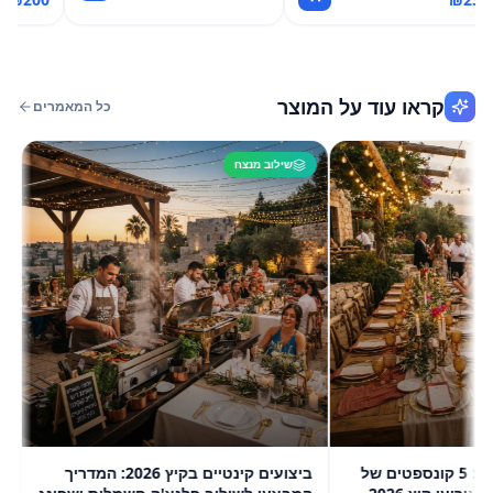
קראו עוד על המוצר
כל המאמרים
שילוב מנצח
שיל
הגאומטריה של החום: 5 קונספטים של
ביצועים קינטיים בקיץ 2026: המדריך