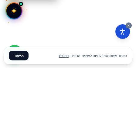
אישור
האתר משתמש בעוגיות לשיפור החוויה.
פרטים
₪
200
הוסף להצעת מחיר
ליום
✦ צרו קשר ✦
office@meme.co.il
03-9448080
הרימונים 37, רינתיה
א׳-ה׳ 09-17 | ו׳ 09-13