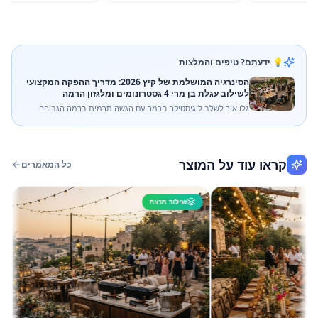
💡 ידעתם? טיפים והמלצות
הסינרגיה המושלמת של קיץ 2026: מדריך ההפקה המקצועי
לשילוב עגלת בן מרי 4 גסטרונומים ומלגזון הרמה
גלו איך לשלב לוגיסטיקה חכמה עם הגשה תרמית ברמה הגבוהה
ביותר. מדריך מקצועי לשילוב עגלת חימום 4 גסטרונומים ומלגזון
הרמה להפקות קיץ בלתי נשכחות.
קראו עוד על המוצר
כל המאמרים
שילוב מנצח
שי