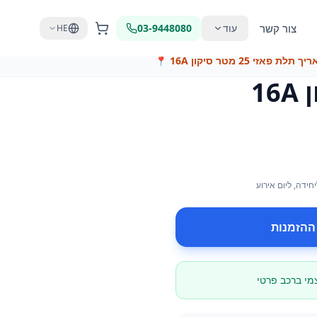
צור קשר
עוד
03-9448080
HE
לת פאזי 25 מטר סיקון 16A
📍
יחידה
, ליום אירוע
ההזמנות
צמי ברכב פרטי