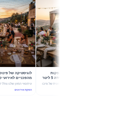
קיץ 2026 בשיא הסטייל: 5 הפקות
לוגיסטיקה של פינוק: 5 ק
קונספט עם גזיבו 6X4 וכד מידה 5 ליטר
מהפכניים
של מהמה
עוצמת ערבול ותשתית יוקרה
גלו איך שילוב מדויק בין הצללה מקצועית של גזיבו
עיתונאי המזון שלנו צולל לעומק הדינמי
6X4 לבין כד מידה חלבי 5 ליטר הופך כל אירוע
אירועי החוץ בקיץ 2026, עם ש
הפקת אירועים
הפקת אירועים
בקיץ 2026 להצלחה מסחררת. 5 רעיונות להפקות
4 ליטר לבלנדר ומבנה
יוקרה ו-ROI גבוה.
הנדסת אנוש וקולינריה נפגשים.