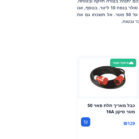
לכם יתנהל בצורה חלקה ובטוחה.
בין המוצרים שלנו תמצאו ג'ריקנים של דלק וסולר בנפחים שונים, כגון ג'ריקן דלק 95 בנפח 20 ליטר וג'ריקן סולר בנפח 10 ליטר. בנוסף, אנו
מספקים לוחות חשמל להוספה, עם אפשרויות כוח שונות המתאימות לצרכים שלכם, כמו לוח 32 אמפר עד 50 מטר. אל תשכחו גם את
איסוף עצמי
כבל מאריך תלת פאזי 50
מטר סיקון 16A
₪
129