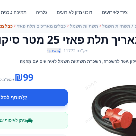
ציוד לאירועים
דוכני מזון לאירועים
גלריה
תמיכה טכנית
 / תשתיות חשמל
תשתיות חשמל
כבלים מאריכים תלת פאזי
כבל מאריך ת
תלת פאזי 25 מטר סיקון 16A
|
מק״ט
:
11772
שיתוף
₪
99
+ מע״מ
ל
הוסף לסל 
ניתן לאיסוף ע