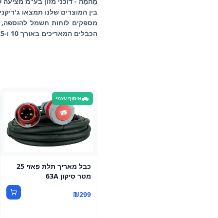
מֵהמֵה - דוכני מזון בע"מ מציע
הכבלים המאריכים באורך 10 ו-25 מטר, לבחירה בחומרים שונים, כדי להבטיח שכל הציוד שלכם יהיה מחובר ובטוח.
איסוף עצמי
כבל מאריך תלת פאזי 25
מטר סיקון 63A
₪
299