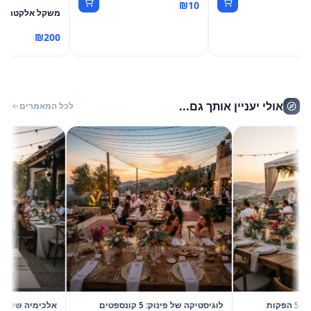
₪
10
משקל אלקטרוני עד 100
₪
200
אולי יעניין אותך גם...
לכל המאמרים
קיץ 2026 בשיא הסטייל: 5 הפקות
לוגיסטיקה של פינוק: 5 קונספטים