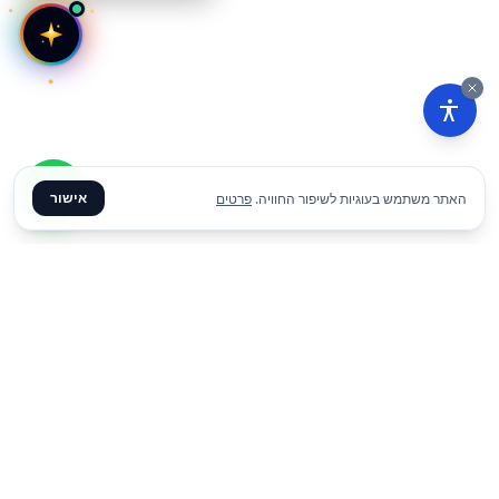
אישור
האתר משתמש בעוגיות לשיפור החוויה.
פרטים
₪
45
הוסף להצעת מחיר
ליום
✦ צרו קשר ✦
office@meme.co.il
03-9448080
הרימונים 37, רינתיה
א׳-ה׳ 09-17 | ו׳ 09-13