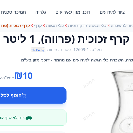
ציוד לאירועים
דוכני מזון לאירועים
גלריה
תמיכה טכנית
יוד להשכרה
כלי הגשה / דקורציות
כלי הגשה
קרף
קרף זכוכית (פרווה), 1
קרף זכוכית (פרווה), 1 ליטר
|
|
מק״ט
:
12609-1
כשרות
:
פרווה
שיתוף
₪
10
+ מע״מ
ל
הוסף לסל 
ניתן לאיסוף ע