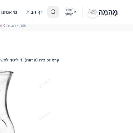
מֵהמֵה
האזור
דף הבית
מי אנחנו
האישי
דף הבית
צ
קרף זכוכית (פרווה), 1 ליטר להשכרה, השכרת כלי הגשה לאירועים עם מֵהמֵה - דוכני מזון בע"מ