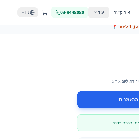
צור קשר
עוד
03-9448080
HE
 ליטר
📍
יחידה
, ליום אירוע
ההזמנות
צמי ברכב פרטי