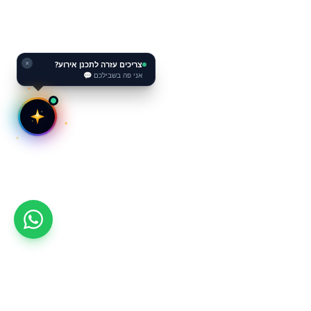
צריכים עזרה לתכנן אירוע?
✕
אני פה בשבילכם 💬