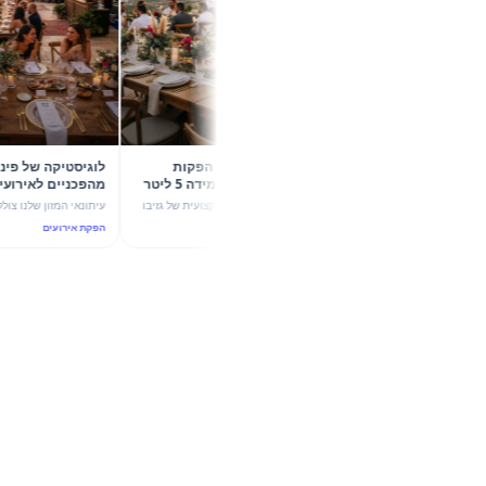
קיץ 2026 בשיא הסטייל: 5 הפקות
לוגיסטיקה של פ
קונספט עם גזיבו 6X4 וכד מידה 5 ליטר
של מהמה
עוצמת ערבול ותשתית יוקרה
גלו איך שילוב מדויק בין הצללה מקצועית של גזיבו
עיתונאי המזון שלנו צולל לעומק הדי
6X4 לבין כד מידה חלבי 5 ליטר הופך כל אירוע
אירועי החוץ בקיץ 026
הפקת אירועים
הפקת אירועים
בקיץ 2026 להצלחה מסחררת. 5 רעיונות להפקות
4 ליטר 
יוקרה ו-ROI גבוה.
הנדסת אנוש וקולינריה נפגשים.