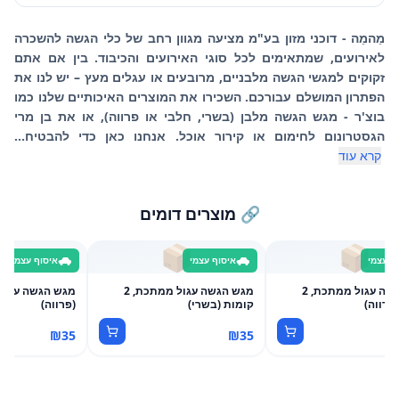
מֵהמֵה - דוכני מזון בע"מ מציעה מגוון רחב של כלי הגשה להשכרה
לאירועים, שמתאימים לכל סוגי האירועים והכיבוד. בין אם אתם
זקוקים למגשי הגשה מלבניים, מרובעים או עגלים מעץ – יש לנו את
הפתרון המושלם עבורכם. השכירו את המוצרים האיכותיים שלנו כמו
בוצ'ר - מגש הגשה מלבן (בשרי, חלבי או פרווה), או את בן מרי
הגסטרונום לחימום או קירור אוכל. אנחנו כאן כדי להבטיח...
קרא עוד
🔗 מוצרים דומים

📦
📦
איסוף עצמי
איסוף עצמי
איסוף 
 על רגל ממתכת
מגש הגשה עגול ממתכת, 2
מגש הגשה עגול ממתכת, 2
(פרווה)
קומות (בשרי)
קומות 
₪
35
₪
35