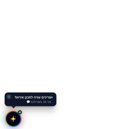
צריכים עזרה לתכנן אירוע?
✕
אני פה בשבילכם 💬