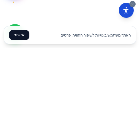
אישור
האתר משתמש בעוגיות לשיפור החוויה.
פרטים
₪
35
הוסף להצעת מחיר
ליום
✦ צרו קשר ✦
office@meme.co.il
03-9448080
הרימונים 37, רינתיה
א׳-ה׳ 09-17 | ו׳ 09-13
Instagram
Facebook