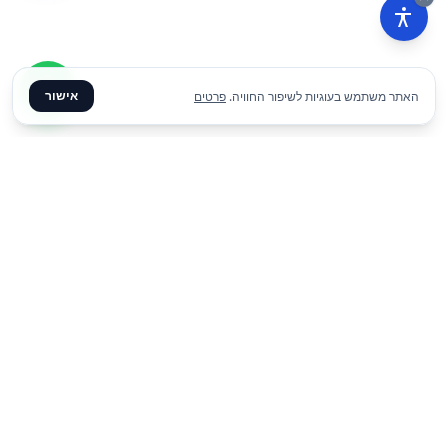
אישור
האתר משתמש בעוגיות לשיפור החוויה.
פרטים
₪
89
הוסף להצעת מחיר
ליום
✦ צרו קשר ✦
office@meme.co.il
03-9448080
הרימונים 37, רינתיה
א׳-ה׳ 09-17 | ו׳ 09-13
Instagram
Facebook