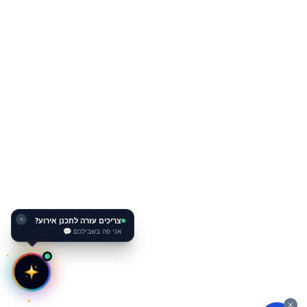
צריכים עזרה לתכנן אירוע?
✕
אני פה בשבילכם 💬