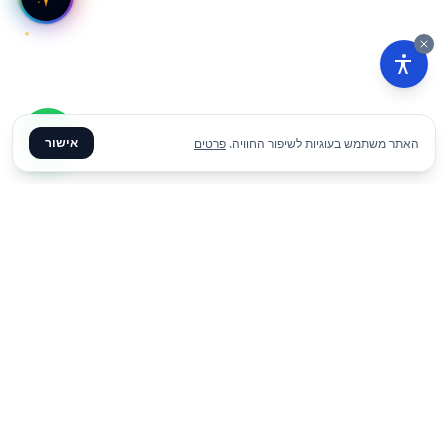
אישור
האתר משתמש בעוגיות לשיפור החוויה.
פרטים
₪
29
הוסף להצעת מחיר
ליום
✦ צרו קשר ✦
office@meme.co.il
03-9448080
הרימונים 37, רינתיה
א׳-ה׳ 09-17 | ו׳ 09-13