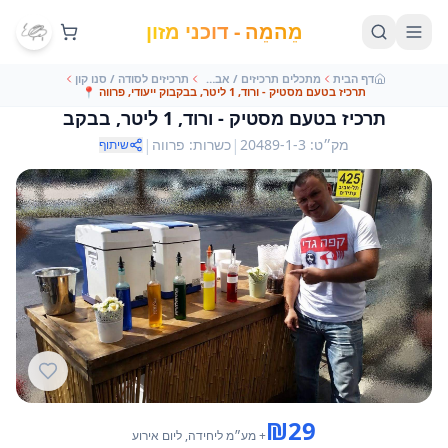
מֵהמֵה - דוכני מזון
דף הבית
מתכלים תרכיזים / אבקות
תרכיזים לסודה / סנו קון
תרכיז בטעם מסטיק - ורוד, 1 ליטר, בבקבוק ייעודי, פרווה
📍
תרכיז בטעם מסטיק - ורוד, 1 ליטר, בבקב
|
|
מק״ט
:
20489-1-3
כשרות
:
פרווה
שיתוף
₪
29
+ מע״מ
ליחידה
, ליום אירוע