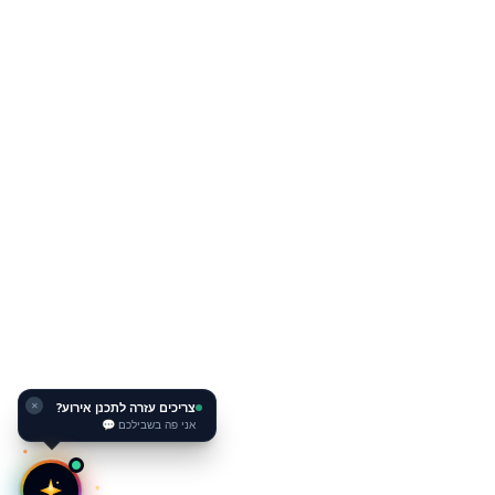
צריכים עזרה לתכנן אירוע?
✕
אני פה בשבילכם 💬