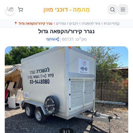
מֵהמֵה - דוכני מזון
דף הבית
ציוד להשכרה
רכבים / נגררים
נגרר קירור/הקפאה גדול
📍
נגרר קירור/הקפאה גדול
|
מק״ט
:
60131
שיתוף
3
/
1