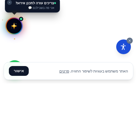
צריכים עזרה לתכנן אירוע?
✕
אני פה בשבילכם 💬
אישור
האתר משתמש בעוגיות לשיפור החוויה.
פרטים
₪
1590
הוסף להצעת מחיר
ליום
✦ צרו קשר ✦
office@meme.co.il
03-9448080