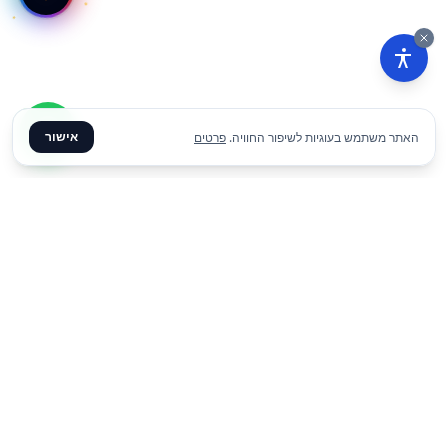
אישור
האתר משתמש בעוגיות לשיפור החוויה.
פרטים
₪
340
הוסף להצעת מחיר
ליום
✦ צרו קשר ✦
office@meme.co.il
03-9448080
הרימונים 37, רינתיה
א׳-ה׳ 09-17 | ו׳ 09-13