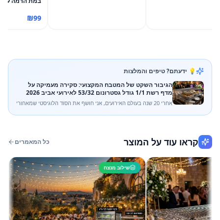
במת הרמה עד 150 ק"ג
₪
99
💡 ידעתם? טיפים והמלצות
הגיבור השקט של המטבח המקצועי: סקירה מעמיקה על
מדף רשת 1/1 גודל גסטרונום 53/32 לאירועי אביב 2026
אחרי 20 שנה בעולם האירועים, אני חושף את הסוד הלוגיסטי שמאחורי
הקלעים: מדף רשת 1/1 גודל גסטרונום 53/32. למה הוא עדיף על מגש
אטום? איך הוא מציל מאפים מקריסה? וכל הסיבות לשכור אותו
מ"מהמה".
קראו עוד על המוצר
כל המאמרים
שילוב מנצח
שיל