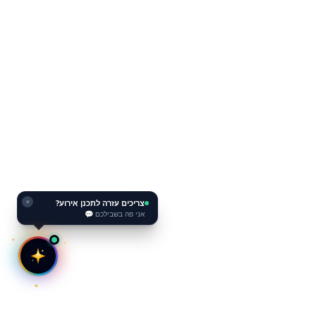
צריכים עזרה לתכנן אירוע?
✕
אני פה בשבילכם 💬