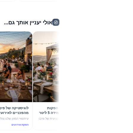
מ"מהמה".
אולי יעניין אותך גם...
קיץ 2026 בשיא הסטייל: 5 הפקות
לוגיסטיקה של פינוק
קונספט עם גזיבו 6X4 וכד מידה 5 ליטר
מהפ
של מהמה
עוצמת ערבול ותשתית יוקרה
גלו איך שילוב מדויק בין הצללה מקצועית של גזיבו
עיתונאי המזון שלנו צולל לעומק הדינ
6X4 לבין כד מידה חלבי 5 ליטר הופך כל אירוע
אירועי החוץ בקיץ 2026, 
הפקת אירועים
הפקת אירועים
בקיץ 2026 להצלחה מסחררת. 5 רעיונות להפקות
4 ליטר לבלנד
יוקרה ו-ROI גבוה.
הנדסת אנוש וקולינריה נפגשים.