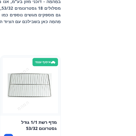
במֵהמֵה - דוכני מזון בע"מ, אנ
מֵהמֵה כאן בשבילכם עם הציוד ה
איסוף עצמי
מדף רשת 1/1 גודל
גסטרונום 53/32