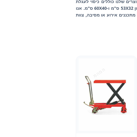
צרים שלנו כוללים כיסוי לעגלת
מסלולים 18 גסטרונומים 53/32, כיסוי לעגלת מסלולים 18 מגשים 60/40, ומגשי אפייה בגודלים שונים כגון 53X32 ס"מ ו-60X40 ס"מ. אנו
 מגוונים. אם אתם מתכננים אירוע או מסיבה, צוות