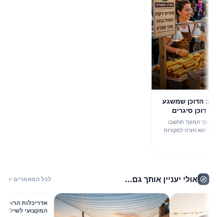
 הדוכן שמשגע
כן סיגרים
 המזון? תחשבו
 הטרנד החם של אביב 2026 הוא חזרה למקורות
טלים צמחוני.
פריכות, נבין למה
, ואיך הוא משתלב
ֵה.
אולי יעניין אותך גם...
לכל המאמרים
אדריכלות הראווה והרענ