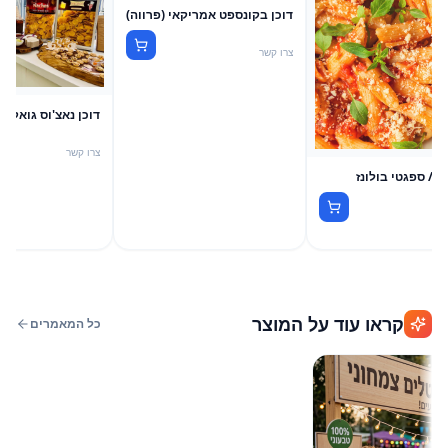
דוכן בקונספט אמריקאי (פרווה)
צרו קשר
דוכן נאצ'וס גואקמו
צרו קשר
ה / ספגטי בולונז
קראו עוד על המוצר
כל המאמרים