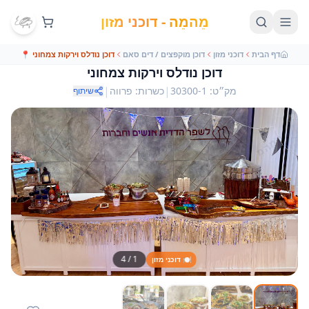
מֵהמֵה - דוכני מזון
דף הבית
דוכני מזון
דוכן מוקפצים / דים סאם
דוכן נודלס וירקות צמחוני
📍
דוכן נודלס וירקות צמחוני
|
|
מק״ט
:
30300-1
כשרות
:
פרווה
שיתוף
4
/
1
🍽️ דוכני מזון