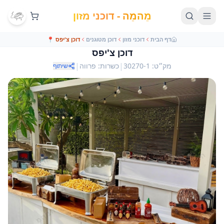
מֵהמֵה - דוכני מזון
דף הבית
דוכני מזון
דוכן מטוגנים
דוכן צ'יפס
📍
דוכן צ'יפס
|
|
מק״ט
:
30270-1
כשרות
:
פרווה
שיתוף