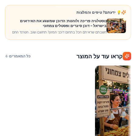
💡 ידעתם? טיפים והמלצות
נוסטלגיה פריכה ולוהטת: הדוכן שמשגע את האירועים
בישראל – דוכן סיגרים ופסטלים צמחוני
חשבתם שראיתם הכל בתחום דוכני המזון? תחשבו שוב. הטרנד החם
של אביב 2026 הוא חזרה למקורות עם טוויסט מודרני: דוכן סיגרים
ופסטלים צמחוני. במדריך המקיף הזה, נצלול לעומק הפריכות, נבין
למה הוא מנצח כל דוכן פלאפל או צ'יפס, ואיך הוא משתלב מושלם
באירוע הבא שלכם עם מֵהמֵה.
קראו עוד על המוצר
כל המאמרים