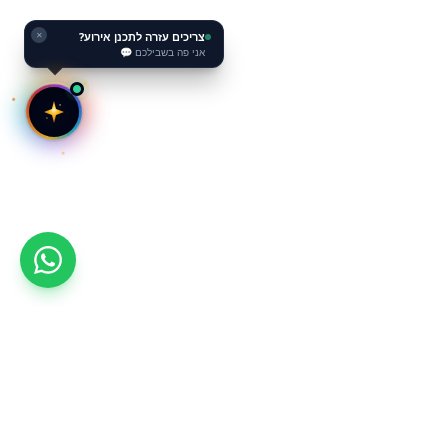
צריכים עזרה לתכנן אירוע?
✕
אני פה בשבילכם 💬