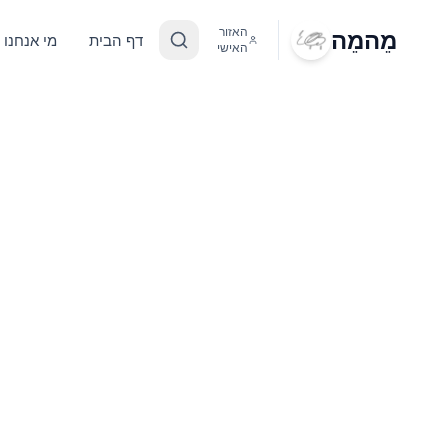
מֵהמֵה
האזור
דף הבית
מי אנחנו
האישי