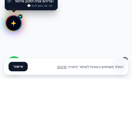
צריכים עזרה לתכנן אירוע?
✕
אני פה בשבילכם 💬
אישור
האתר משתמש בעוגיות לשיפור החוויה.
פרטים
✦ צרו קשר ✦
office@meme.co.il
03-9448080