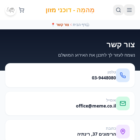
מֵהמֵה - דוכני מזון
דף הבית
צור קשר
📍
צור קשר
נשמח לעזור לך לתכנן את האירוע המושלם
טלפון
03-9448080
אימייל
office@meme.co.il
כתובת
הרימונים 37, רינתיה