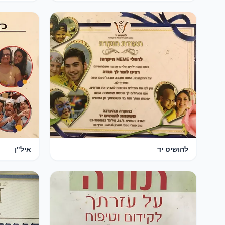
להושיט יד
איל"ן