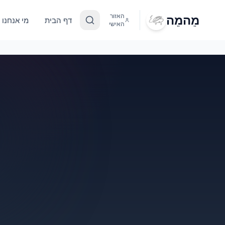
מֵהמֵה
האזור
דף הבית
מי אנחנו
האישי