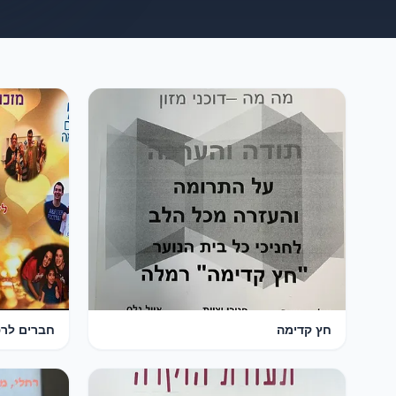
חץ קדימה
חברים לר