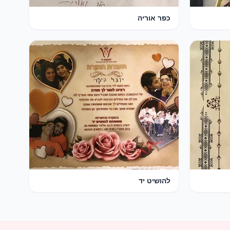
כפר אוריה
להושיט יד