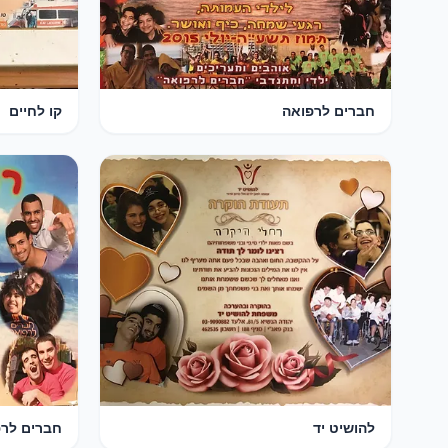
חברים לרפואה
קו לחיים
להושיט יד
חברים לר