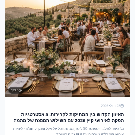
5
דק׳
23 ביולי 2026
האיזון הקדוש בין המתיקות לקרירות: 5 אסטרטגיות
הפקה לאירועי קיץ 2026 עם השילוש המנצח של מהמה
גלו כיצד לשלב דיספנסר 50 ליטר, מכונת וופל על מקל ופנקייק הולנדי ליצירת
אירועי קיץ בלתי נשכחים עם ROI גבוה במיוחד.