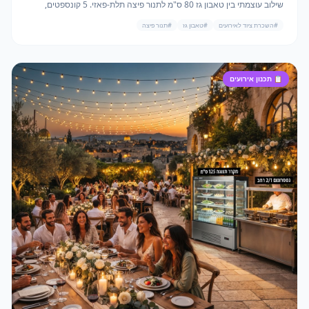
שילוב עוצמתי בין טאבון גז 80 ס"מ לתנור פיצה תלת-פאזי. 5 קונספטים,
מחירים ו-ROI.
#
השכרת ציוד לאירועים
#
טאבון גז
#
תנור פיצה
📋
תכנון אירועים