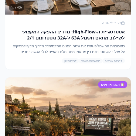
4
דק׳
23 ביולי 2026
אסטרטגיית ה-High-Flow: מדריך ההפקה המקצועי
לשילוב מתאם חשמל 63A ל-32A וגסטרונום 2/1
באירועי קיץ 2026
כשעוצמת החשמל פוגשת את שטח הפנים המקסימלי: מדריך מקיף למפיקים
על שילוב לוגיסטי חכם בין מתאמי מתח תלת-פאזיים לכלי הגשה רחבים
באירועי ענק.
#
הפקת אירועים
#
תשתיות חשמל
#
פודטראק
📋
תכנון אירועים