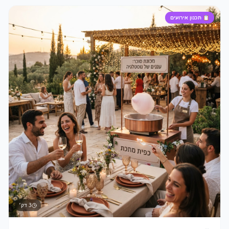
📋
תכנון אירועים
3
דק׳