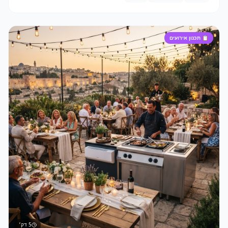
📋
תכנון אירועים
5
דק׳