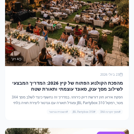
4
דק׳
23 ביולי 2026
מהפכת הקולנוע הפתוח של קיץ 2026: המדריך המבצעי
לשילוב מסך ענק, סאונד עוצמתי ותאורת שטח
הפקת אירוע חוץ דורשת דיוק כירורגי. במדריך זה נחשוף כיצד לשלב מסך 3X4
מטר, רמקול JBL Partybox 310 ומגדל תאורה עם גנרטור ליצירת חוויה בלתי
נשכחת.
#
מסך הקרנה 3X4
#
JBL Partybox 310
#
השכרת גנרטור