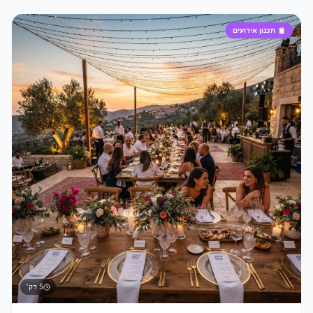
📋
תכנון אירועים
5
דק׳