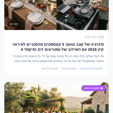
4
דק׳
23 ביולי 2026
סינרגיה של קצב וטעם: 5 קונספטים מהפכניים לאירועי
קיץ 2026 עם השילוב של גסטרונום 2/1 ומיקסר 4
ערוצים
גלו כיצד שילוב בלתי צפוי בין כלי קיבול עצום של 15 ס"מ עומק לבין מערכת
סאונד קומפקטית יוצר את אירועי הבוטיק המבוקשים ביותר של עונת הקיץ
הקרובה.
#
השכרת ציוד לאירועים
#
גסטרונום 2/1
#
מיקסר 4 ערוצים
📋
תכנון אירועים