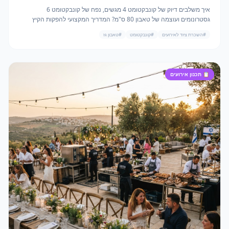
איך משלבים דיוק של קונבקטומט 4 מגשים, נפח של קונבקטומט 6
גסטרונומים ועוצמה של טאבון 80 ס"מ? המדריך המקצועי להפקות הקיץ
הלוהטות ביותר של 2026.
#
השכרת ציוד לאירועים
#
קונבקטומט
#
טאבון גז
📋
תכנון אירועים