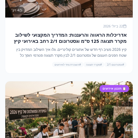
4
דק׳
22 ביולי 2026
אדריכלות הראווה והרעננות: המדריך המקצועי לשילוב
מקרר תצוגה 125 ס"מ וגסטרונום 2/1 רחב באירועי קיץ
2026
קיץ 2026 מציב רף חדש של אתגרים קולינריים. גלו איך השילוב המדויק בין
שטח הפנים העצום של גסטרונום 2/1 לבין מקרר תצוגה פנורמי הופך כל
אירוע ליצירת מופת קרירה ובטוחה.
#
גסטרונום 2/1
#
מקרר תצוגה
#
השכרת ציוד לאירועים
📋
תכנון אירועים