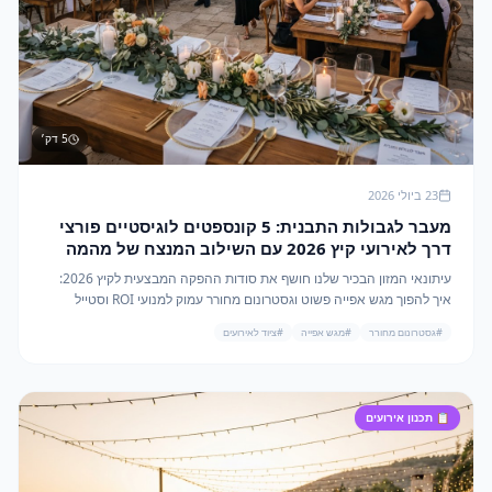
5
דק׳
23 ביולי 2026
מעבר לגבולות התבנית: 5 קונספטים לוגיסטיים פורצי
דרך לאירועי קיץ 2026 עם השילוב המנצח של מהמה
עיתונאי המזון הבכיר שלנו חושף את סודות ההפקה המבצעית לקיץ 2026:
איך להפוך מגש אפייה פשוט וגסטרונום מחורר עמוק למנועי ROI וסטייל
באירועי ענק.
#
גסטרונום מחורר
#
מגש אפייה
#
ציוד לאירועים
📋
תכנון אירועים