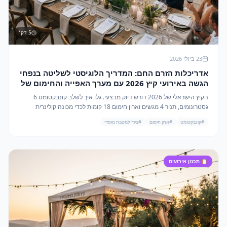
5
דק׳
23 ביולי 2026
אדריכלות הזרם החם: המדריך הלוגיסטי לשליטה בנפחי
הגשה באירועי קיץ 2026 עם מערך האפייה והחימום של
מהמה
הקיץ הישראלי של 2026 דורש דיוק מבצעי. גלו איך לשלב קונבקטומט 6
גסטרונומים, תנור 4 מגשים וארון חימום 18 קומות לכדי מכונה קולינרית
משומנת אחת.
#
קונבקטומט
#
ארון חימום
#
ציוד למטבח מוסדי
📋
תכנון אירועים