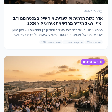
23 ביולי 2026
אדריכלות תרמית וקולינרית: איך שילוב גסטרונום 2/1
ומזגן 3kW מגדיר מחדש את אירועי קיץ 2026
כעיתונאי מזון, ראיתי הכל, אבל השילוב המדויק בין גסטרונום 2/1 ענק למזגן
3kW עוצמתי של 'מהמה' הוא הסוד המקצועי שיהפוך כל אירוע בקיץ 2026
מחלום רטוב למציאות קרירה ומרהיבה.
#
גסטרונום 2/1
#
מזגן נייד להשכרה
#
ציוד לאירועים 2026
📋
תכנון אירועים