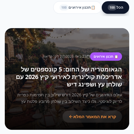
הכל
📋
תכנון אירועים
100
100
23 ביולי 2026
2
דק׳ קריאה
📋
תכנון אירועים
הגאומטריה של החום: 5 קונספטים של
אדריכלות קולינרית לאירועי קיץ 2026 עם
שולחן עץ ושפינג דיש
עולם האירועים של קיץ 2026 דורש שילוב בין חמימות כפרית
לדיוק לוגיסטי. גלו כיצד השילוב בין שולחן מרובע פלטת עץ
לשפינג דיש 1/1 יוצר ROI יוצא דופן למפיקים.
קרא את המאמר המלא
שולחן מרובע פלטת עץ, שפינג דיש 1/1, השכרת ציוד לאירועים, מהמה דוכני מזון, אירועי קיץ 2026, ציוד חימום מזון, עיצוב בופה, אדריכלות קולינרית, עיצוב דוכני מזון, שולחנות עץ לאירועים