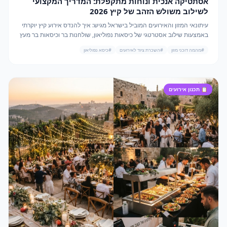
אסתטיקה אנכית ונוחות מתקפלת: המדריך המקצועי
לשילוב משולש הזהב של קיץ 2026
עיתונאי המזון והאירועים המוביל בישראל מגיש: איך להנדס אירוע קיץ יוקרתי
באמצעות שילוב אסטרטגי של כיסאות נפוליאון, שולחנות בר וכיסאות בר מעץ
מרופדים מבית מהמה דוכני מזון.
#
מהמה דוכני מזון
#
השכרת ציוד לאירועים
#
כיסא נפוליאון
📋
תכנון אירועים