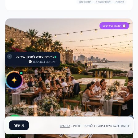
#
הפקה
#
ציוד הגברה
#
דוכני מזון
📋
תכנון אירועים
שאלו אותי הכל על ציוד!
✕
דוכני מזון, במות, תאורה…
אישור
האתר משתמש בעוגיות לשיפור החוויה.
פרטים