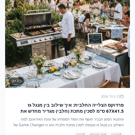
2
דק׳
23 ביולי 2026
פרדוקס הצלייה החלבית: איך שילוב בין מנגל גז
67X41.5 ס"מ לסכין מתכת (חלבי) מגדיר מחדש את
אירועי הקיץ של 2026
עיתונאי המזון הבכיר חושף את הסוד המפתיע של עונת האירועים: למה
השילוב בין מנגל גז עוצמתי לסכין מתכת חלבית הוא ה-Game Changer של
הקיץ הקרוב.
#
מנגל גז
#
ציוד לאירועים
#
מהמה