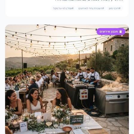
#
דוכני מזון
#
השכרת ציוד לאירועים
#
וופל בלגי על מקל
📋
תכנון אירועים