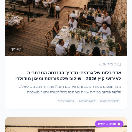
4
דק׳
23 ביולי 2026
אדריכלות של גבהים: מדריך ההנדסה המרחבית
לאירועי קיץ 2026 – שילוב פלטפורמות ומיגון מודולרי
כיצד הופכים שטח ריק למתחם אירועים דינמי? המדריך המקצועי לשילוב
פלטות פודיום במידות שונות ומחסומי ברזל ליצירת זרימה מושלמת
ובטיחותית.
#
פודיום לאירועים
#
השכרת במות
#
מחסומי ברזל
📋
תכנון אירועים