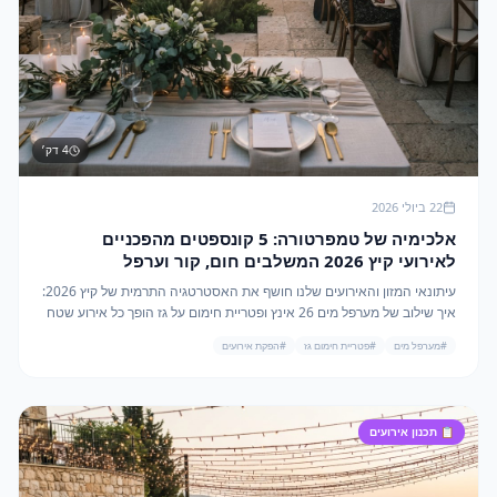
4
דק׳
22 ביולי 2026
אלכימיה של טמפרטורה: 5 קונספטים מהפכניים
לאירועי קיץ 2026 המשלבים חום, קור וערפל
עיתונאי המזון והאירועים שלנו חושף את האסטרטגיה התרמית של קיץ 2026:
איך שילוב של מערפל מים 26 אינץ ופטריית חימום על גז הופך כל אירוע שטח
לחוויה רב-חושית עוצרת נשימה.
#
מערפל מים
#
פטריית חימום גז
#
הפקת אירועים
📋
תכנון אירועים