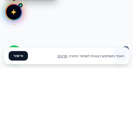
אישור
האתר משתמש בעוגיות לשיפור החוויה.
פרטים
✦ צרו קשר ✦
office@meme.co.il
03-9448080