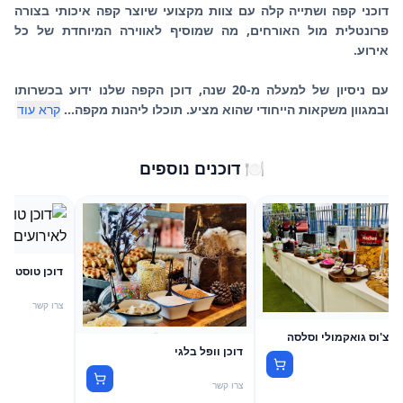
דוכני קפה ושתייה קלה עם צוות מקצועי שיוצר קפה איכותי בצורה
פרונטלית מול האורחים, מה שמוסיף לאווירה המיוחדת של כל
עם ניסיון של למעלה מ-20 שנה, דוכן הקפה שלנו ידוע בכשרותו
ובמגוון משקאות הייחודי שהוא מציע. תוכלו ליהנות מקפה...
קרא עוד
🍽️ דוכנים נוספים
דוכן טוסט גבי
צרו קשר
 נאצ'וס גואקמולי וסלסה
דוכן וופל בלגי
שר
צרו קשר