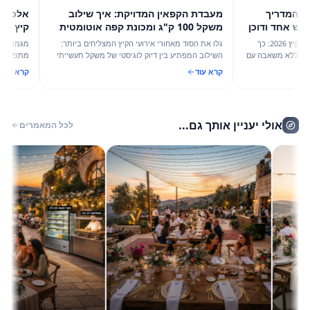
דריך
מעבדת הקפאין המדויקת: איך שילוב
ד ודוכן
משקל 100 ק"ג ומכונת קפה אוטומטית
קיץ 
מגדיר מחדש את יעילות אירועי הקיץ של
האירוח הישר
מדריך הפקה מקצועי לאירועי בוטיק בקיץ 2026: כך
גלו את הסוד מאחורי אירועי הקיץ המצליחים ביותר:
2026
 משאבה עם
השילוב המפתיע בין דיוק לוגיסטי של משקל תעשייתי
מתפשר בין עוצמה
במינימום
לבין פינוק קולינרי של מכונת קפה מקצועית מבית
5 קונספטים של 
קרא עוד
קרא עוד
מהמה.
תלת-פאזית וכוסו
אולי יעניין אותך גם...
לכל המאמרים