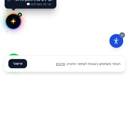
אני פה בשבילכם 💬
אישור
האתר משתמש בעוגיות לשיפור החוויה.
פרטים
הוסף להצעת מחיר
✦ צרו קשר ✦
office@meme.co.il
03-9448080