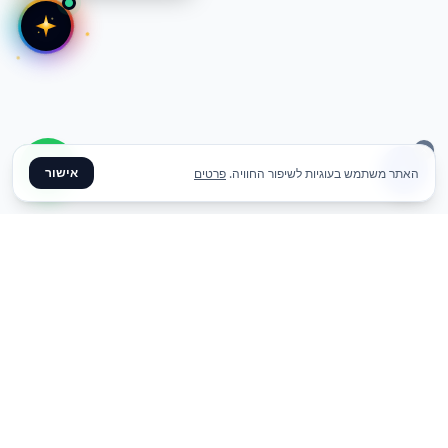
אישור
האתר משתמש בעוגיות לשיפור החוויה.
פרטים
✦ צרו קשר ✦
office@meme.co.il
03-9448080
הרימונים 37, רינתיה
א׳-ה׳ 09-17 | ו׳ 09-13