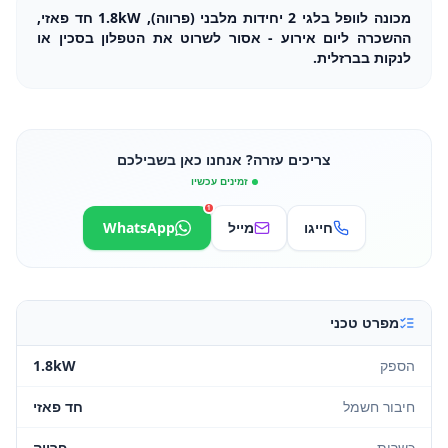
מכונה לוופל בלגי 2 יחידות מלבני (פרווה), 1.8kW חד פאזי,
ההשכרה ליום אירוע - אסור לשרוט את הטפלון בסכין או
לנקות בברזלית.
צריכים עזרה? אנחנו כאן בשבילכם
זמינים עכשיו
1
חייגו
מייל
WhatsApp
מפרט טכני
הספק
1.8kW
חיבור חשמל
חד פאזי
כשרות
פרווה