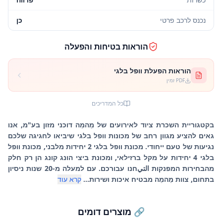
נכנס לרכב פרטי
כן
הוראות בטיחות והפעלה
הוראות הפעלת וופל בלגי
PDF זמין
כל המדריכים
בקטגוריית השכרת ציוד לאירועים של מֵהמֵה דוכני מזון בע"מ, אנו
גאים להציע מגוון רחב של מכונות וופל בלגי שיביאו לחגיגה שלכם
נגיעות של טעם ייחודי. מכונת וופל בלגי 2 יחידות מלבני, מכונת וופל
בלגי 4 יחידות על מקל ברזילאי, ומכונת ביצי הונג קונג הן רק חלק
מהבחירות המפנקות التيחנו עבורכם. עם למעלה מ-20 שנות ניסיון
בתחום, צוות מֵהמֵה מבטיח איכות ושירות...
קרא עוד
🔗 מוצרים דומים