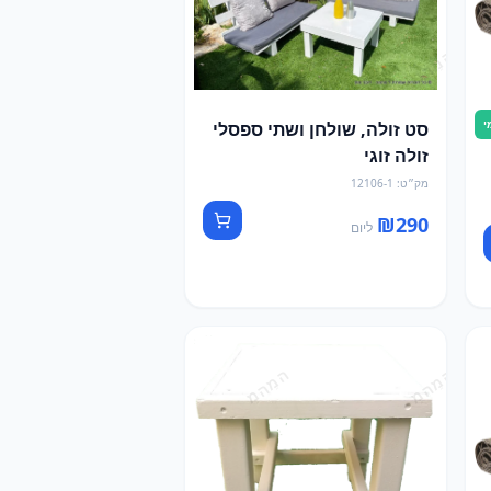
י
סט זולה, שולחן ושתי ספסלי
זולה זוגי
מק״ט
:
12106-1
₪
290
ליום