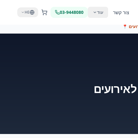
צור קשר
עוד
03-9448080
HE
ועים
📍
לאירועים