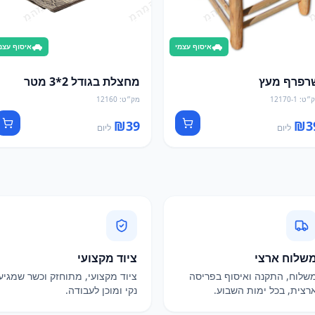
איסוף עצמי
איסוף עצמ
רפרף מעץ
מחצלת בגודל 2*3 מטר
״ט
:
12170-1
מק״ט
:
12160
₪
39
₪
3
ליום
ליום
שלוח ארצי
ציוד מקצועי
שלוח, התקנה ואיסוף בפריסה
ציוד מקצועי, מתוחזק וכשר שמגיע
רצית, בכל ימות השבוע.
נקי ומוכן לעבודה.