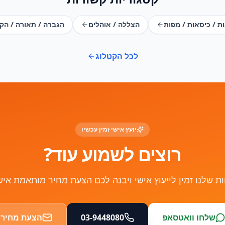
ת / כיסאות / מפות
הצללה / אוהלים
הגברה / תאורה / הק
לכל הקטלוג
יועץ אישי זמין עכשיו
רוצים לשמוע עוד?
ות שלנו זמין לייעוץ אישי ויבנה לכם הצעת מחיר מותאמת איש
שלחו וואטסאפ
03-9448080
הצעת מחיר