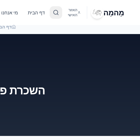
מֵהמֵה
האזור
דף הבית
מי אנחנו
האישי
דף הב
השכרת פינ