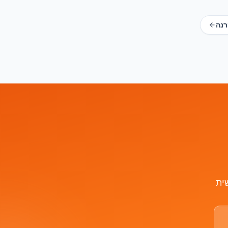
רנה
ית