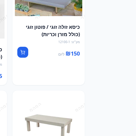
כיסא זולה זוגי / פוטון זוגי
(כולל מזרן וכריות)
מק״ט
:
12100-1
כ
₪
150
ליום
(
מק
5