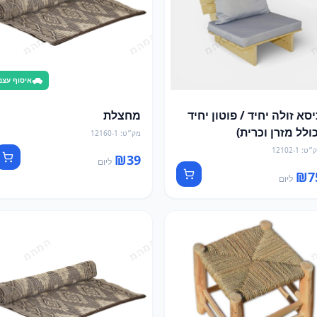
איסוף עצמ
יסא זולה יחיד / פוטון יחיד
מחצלת
כולל מזרן וכרית)
מק״ט
:
12160-1
״ט
:
12102-1
₪
39
ליום
₪
7
ליום