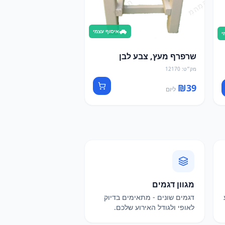
איסוף עצמי
י
שרפרף מעץ, צבע לבן
מק״ט
:
12170
₪
39
ליום
מגוון דגמים
דגמים שונים - מתאימים בדיוק
לאופי ולגודל האירוע שלכם.