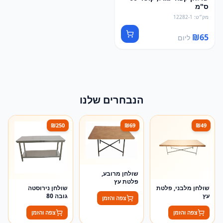
ס"מ
מק״ט
:
12282-1
₪
65
ליום
הנבחרים שלנו
₪
250
₪
69
₪
49
שולחן מרובע,
פלטת עץ
שולחן מלבני, פלטת
שולחן נירוסטה
עץ
גובה 80
צפה והזמן
צפה והזמן
צפה והזמן