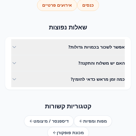
כנסים
אירועים פרטיים
שאלות נפוצות
אפשר לשכור בכמויות גדולות?
בהחלט. המלאי שלנו ערוך לאירועים גדולים - ציינו את הכמות
האם יש משלוח והתקנה?
בהצעת המחיר ונאשר זמינות.
כן. אנחנו מספקים משלוח, התקנה ואיסוף בפריסה ארצית,
כמה זמן מראש כדאי להזמין?
בתיאום מראש למועד האירוע.
מומלץ להזמין מוקדם ככל האפשר, במיוחד בעונות עמוסות. צרו
קשר ונבדוק זמינות למועד שלכם.
קטגוריות קשורות
מפות ומפיות
דיספנסר / מיצומט
מכונת פופקורן