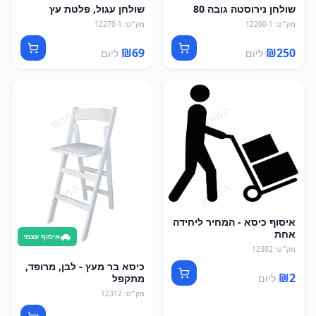
שולחן נירוסטה גובה 80
שולחן עגול, פלטת עץ
מק״ט
:
12200-1
מק״ט
:
12270-1
₪
69
₪
250
ליום
ליום
איסוף כיסא - המחיר ליחידה
אחת
איסוף עצמי
מק״ט
:
12302
כיסא בר מעץ - לבן, מרופד,
₪
2
ליום
מתקפל
מק״ט
:
12312