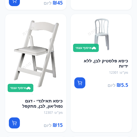
₪
45
ליום
איסוף עצמי
כיסא פלסטיק לבן, ללא
ידיות
מק״ט
:
12301
₪
5.5
ליום
איסוף עצמי
כיסא תאילנדי - דגם
נפוליאון, לבן, מתקפל
מק״ט
:
12307
₪
15
ליום