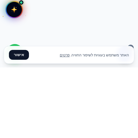
אישור
האתר משתמש בעוגיות לשיפור החוויה.
פרטים
✦ צרו קשר ✦
office@meme.co.il
03-9448080
הרימונים 37, רינתיה
א׳-ה׳ 09-17 | ו׳ 09-13