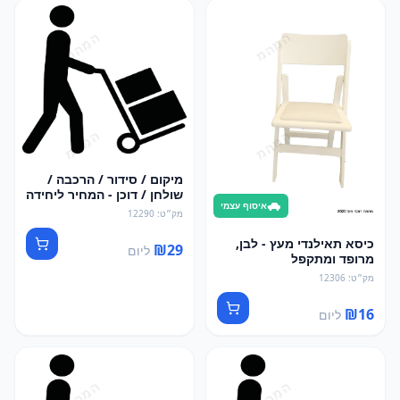
מיקום / סידור / הרכבה /
שולחן / דוכן - המחיר ליחידה
איסוף עצמי
אחת
מק״ט
:
12290
כיסא תאילנדי מעץ - לבן,
₪
29
ליום
מרופד ומתקפל
מק״ט
:
12306
₪
16
ליום