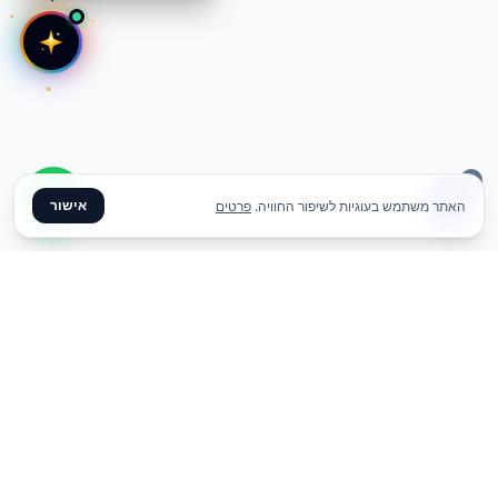
אישור
האתר משתמש בעוגיות לשיפור החוויה.
פרטים
✦ צרו קשר ✦
office@meme.co.il
03-9448080