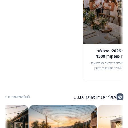
המקצב הלבן של יולי 2026: השילוב
האסטרטגי בין מכונת פופקורן 1500
קיץ הישראלי
וביל בישראל מנתח את
השילוב המנצח לאירועי קיץ 2026: מכונת פופקורן
ל כף עץ.
אולי יעניין אותך גם...
לכל המאמרים