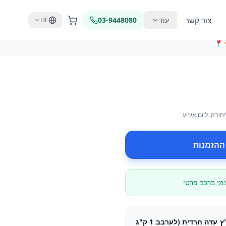
צור קשר
עוד
03-9448080
HE
📍
יחידה
, ליום אירוע
ההזמנות
צמי ברכב פרטי
אבקה לסחלב, 1 ק"ג, חלבי - בד"ץ עדה חרדית (לערבב 1 ק"ג