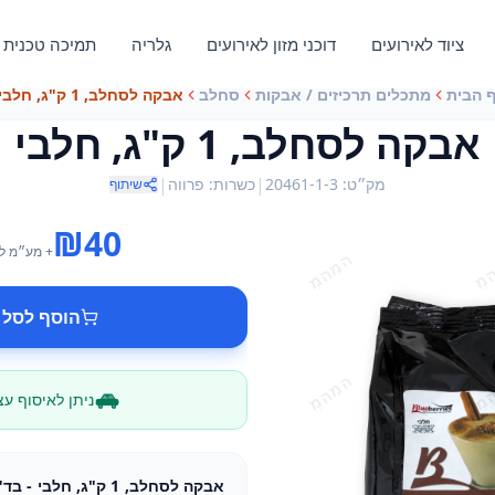
ציוד לאירועים
דוכני מזון לאירועים
גלריה
תמיכה טכנית
 הבית
מתכלים תרכיזים / אבקות
סחלב
אבקה לסחלב, 1 ק"ג, חלבי
אבקה לסחלב, 1 ק"ג, חלבי
|
|
מק״ט
:
20461-1-3
כשרות
:
פרווה
שיתוף
₪
40
+ מע״מ
ל
הוסף לסל 
ניתן לאיסוף ע