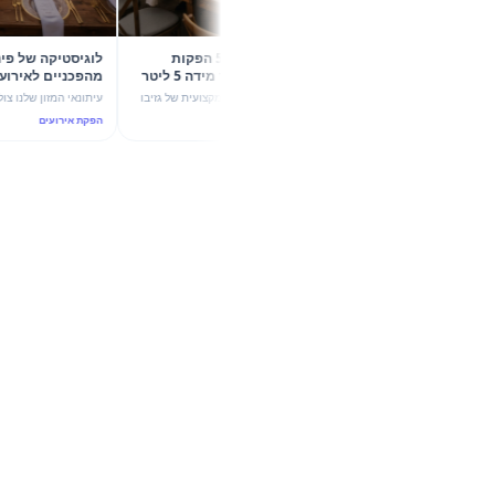
קיץ 2026 בשיא הסטייל: 5 הפקות
לוגיסטיקה של 
קונספט עם גזיבו 6X4 וכד מידה 5 ליטר
של מהמה
עוצמת ערבול ותשתית יוקר
גלו איך שילוב מדויק בין הצללה מקצועית של גזיבו
עיתונאי המזון שלנו צולל לעומק הד
6X4 לבין כד מידה חלבי 5 ליטר הופך כל אירוע
אירועי החוץ בקיץ 26
הפקת אירועים
הפקת אירועים
בקיץ 2026 להצלחה מסחררת. 5 רעיונות להפקות
4 ליט
יוקרה ו-ROI גבוה.
הנדסת אנוש וקולינריה נפגשים.