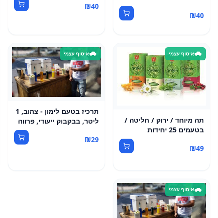
₪
40
₪
40
איסוף עצמי
איסוף עצמי
תרכיז בטעם לימון - צהוב, 1
תה מיוחד / ירוק / חליטה /
ליטר, בבקבוק ייעודי, פרווה
בטעמים 25 יחידות
₪
29
₪
49
איסוף עצמי