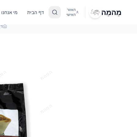
מֵהמֵה
האזור
דף הבית
מי אנחנו
האישי
דף