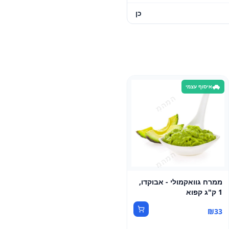
כן
איסוף עצמי
ממרח גוואקמולי - אבוקדו,
1 ק"ג קפוא
₪
33