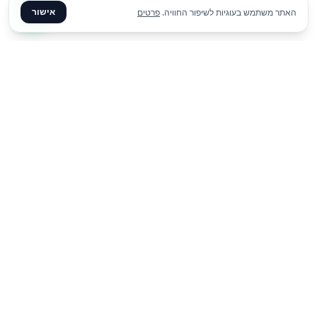
אישור
האתר משתמש בעוגיות לשיפור החוויה.
פרטים
₪
80
הוסף להצעת מחיר
ליום
✦ צרו קשר ✦
office@meme.co.il
03-9448080
הרימונים 37, רינתיה
א׳-ה׳ 09-17 | ו׳ 09-13
Instagram
Facebook
קישורים מהירים
-
-
-
-
-
דף הבית
גלריה
בלוג
צור קשר
השכרת ציוד לאירועים