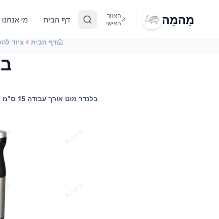
מֵהמֵה
האזור
דף הבית
מי אנחנו
האישי
דף הבית
ציוד לה
בל
בלנדר מוט אורך עבודה 15 ס"מ להשכרה, השכרת בלנדרים ומסחטות לאירועים מ-מֵהמֵה - ציוד איכותי לשדרוג החוויה של האורחים!