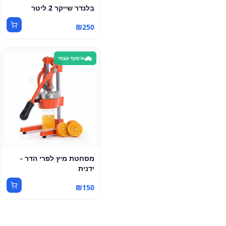
בלנדר שייקר 2 ליטר
₪
250
איסוף עצמי
מסחטת מיץ לפרי הדר -
ידנית
₪
150