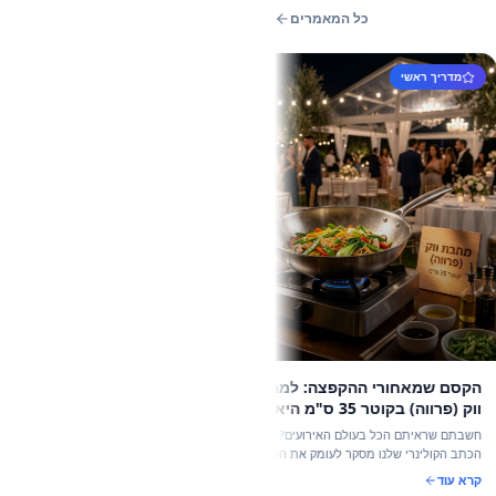
כל המאמרים
 ראשי
שמאחורי ההקפצה: למה מחבת
ווק (פרווה) בקוטר 35 ס"מ היא הכוכבת
 של אירועי אביב 2026
איתם הכל בעולם האירועים? תחשבו שוב.
לינרי שלנו מסקר לעומק את הכלי הכי
ורסטילי במטבח המקצועי: מחבת ווק (פרווה) בקוטר 35
איך פריט אחד במחיר צנוע יכול לשדרג כל