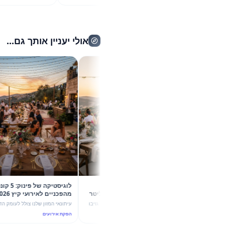
בופה, מחתונה יוקרתית ועד אירו
בינו לבין ציוד מטבח אחר.
אולי יעניין אותך גם...
קיץ 2026 בשיא הסטייל: 5 הפקות
לוגיסטיקה של פינוק: 5 קונספטים
קונספט עם גזיבו 6X4 וכד מידה 5 ליטר
מהפכניים לאירועי קיץ 2026 ה
של מהמה
עוצמת ערבול ותשתית יוקרה
גלו איך שילוב מדויק בין הצללה מקצועית של גזיבו
עיתונאי המזון שלנו צולל לעומק הדינמיקה של
6X4 לבין כד מידה חלבי 5 ליטר הופך כל אירוע
אירועי החוץ בקיץ 2026, עם שילוב מפתיע בין
הפקת אירועים
הפקת אירועים
בקיץ 2026 להצלחה מסחררת. 5 רעיונות להפקות
4 ליטר לבלנדר ומבנה שירותים 5 תאים. גלו אי