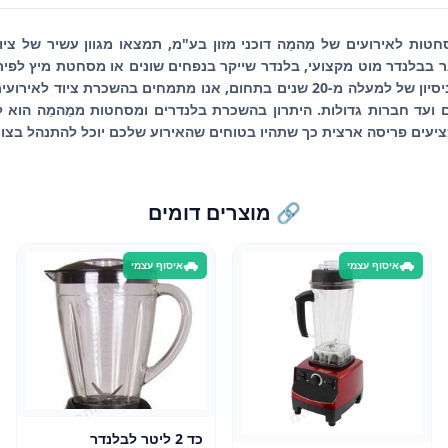
ות לאירועים של מֵהמֵה דוכני מזון בע"מ, תמצאו מגוון עשיר של ציו
 בבלנדר מוט מקצועי, בלנדר שייקר בנפחים שונים או מסחטת מיץ לפיר
לכם את הציוד הטוב ביותר. עם ניסיון של למעלה מ-20 שנים בתחום, אנו מתמחים ב
ים ועד חברות גדולות. היתרון בהשכרת בלנדרים ומסחטות ממֵהמֵה הוא
מציעים פריסה ארצית כך שתהיו בטוחים שהאירוע שלכם יוכל להתנהל בצו
🔗 מוצרים דומים
איסוף עצמי
איסוף עצמי
כד 2 ליטר לבלנדר