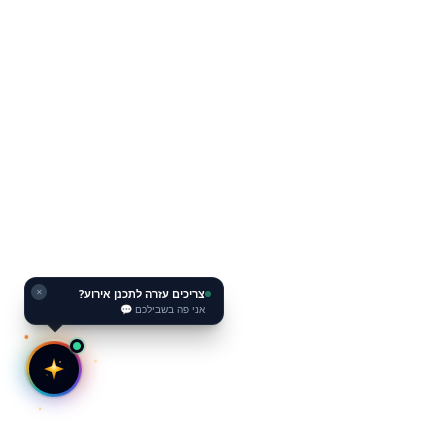
צריכים עזרה לתכנן אירוע?
✕
אני פה בשבילכם 💬