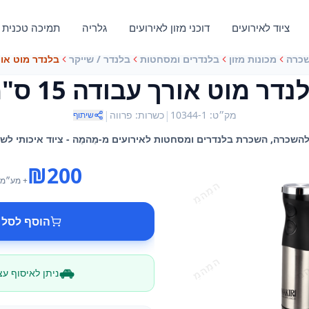
ציוד לאירועים
דוכני מזון לאירועים
גלריה
תמיכה טכנית
שכרה
מכונות מזון
בלנדרים ומסחטות
בלנדר / שייקר
בלנדר מוט אורך ע
נדר מוט אורך עבודה 15 ס"מ
|
|
מק״ט
:
10344-1
כשרות
:
פרווה
שיתוף
₪
200
+ מע״מ
הוסף לסל 
ניתן לאיסוף ע