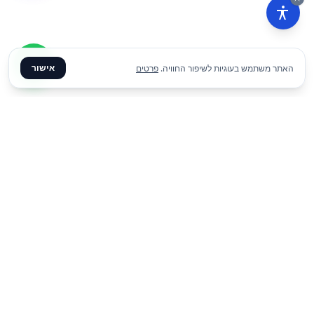
אישור
האתר משתמש בעוגיות לשיפור החוויה.
פרטים
₪
99
הוסף להצעת מחיר
ליום
✦ צרו קשר ✦
office@meme.co.il
03-9448080
הרימונים 37, רינתיה
א׳-ה׳ 09-17 | ו׳ 09-13
Instagram
Facebook