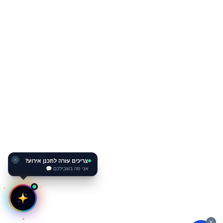
צריכים עזרה לתכנן אירוע?
✕
אני פה בשבילכם 💬