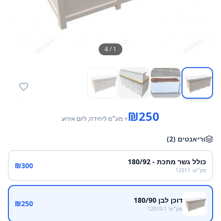
4
/
1
₪
250
+ מע״מ
ליחידה
, ליום אירוע
וריאנטים
(
2
)
כולל גשר מתכת - 180/92
₪
300
מק״ט
:
12011
דוכן לבן 180/90
₪
250
מק״ט
:
12010-1