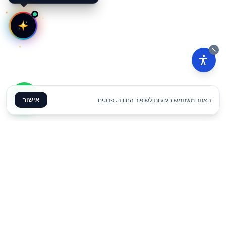
אישור
האתר משתמש בעוגיות לשיפור החוויה.
פרטים
₪
10
הוסף להצעת מחיר
ליום
✦ צרו קשר ✦
office@meme.co.il
03-9448080