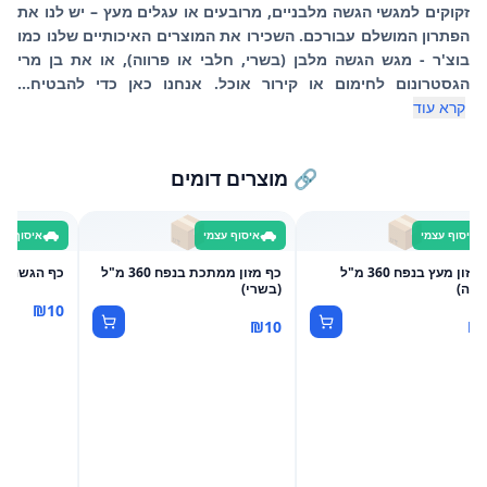
זקוקים למגשי הגשה מלבניים, מרובעים או עגלים מעץ – יש לנו את
הפתרון המושלם עבורכם. השכירו את המוצרים האיכותיים שלנו כמו
בוצ'ר - מגש הגשה מלבן (בשרי, חלבי או פרווה), או את בן מרי
הגסטרונום לחימום או קירור אוכל. אנחנו כאן כדי להבטיח...
קרא עוד
🔗 מוצרים דומים

📦
📦
סוף עצמי
איסוף עצמי
איסוף עצמי
כת (חלבי)
כף מזון ממתכת בנפח 360 מ"ל
כף מזון מעץ בנפח 360 מ"ל
(בשרי)
(פרוו
₪
10
₪
10
₪