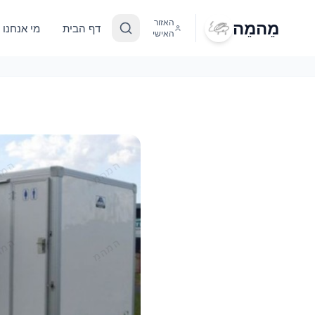
מֵהמֵה
האזור
דף הבית
מי אנחנו
האישי