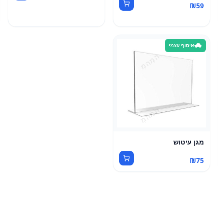
₪
59
איסוף עצמי
מגן עיטוש
₪
75