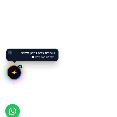
צריכים עזרה לתכנן אירוע?
✕
אני פה בשבילכם 💬