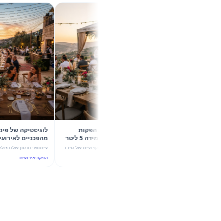
קיץ 2026 בשיא הסטייל: 5 הפקות
לוגיסטיקה של פינ
קונספט עם גזיבו 6X4 וכד מידה 5 ליטר
מ
של מהמה
עוצמת ערבול ותשתית יוקרה
גלו איך שילוב מדויק בין הצללה מקצועית של גזיבו
עיתונאי המזון שלנו צולל לעומק הדי
6X4 לבין כד מידה חלבי 5 ליטר הופך כל אירוע
אירועי החוץ בקיץ 2026,
הפקת אירועים
הפקת אירועים
בקיץ 2026 להצלחה מסחררת. 5 רעיונות להפקות
4 ליטר לב
יוקרה ו-ROI גבוה.
הנדסת אנוש וקולינריה נפגשים.